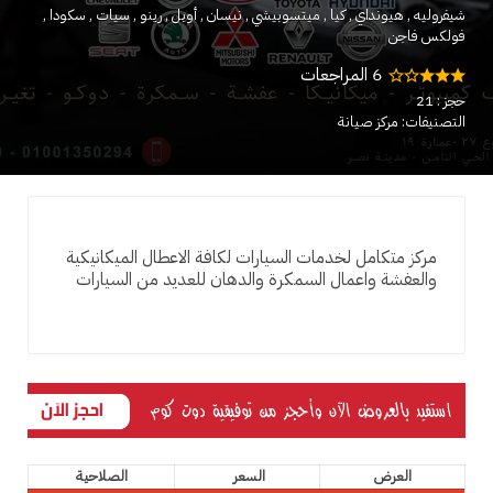
شيفروليه
هيونداي
كيا
ميتسوبيشي
نيسان
أوبل
رينو
سيات
سكودا
فولكس فاجن
6 المراجعات
حجز : 21
التصنيفات: مركز صيانة
مركز متكامل لخدمات السيارات لكافة الاعطال الميكانيكية
والعفشة واعمال السمكرة والدهان للعديد من السيارات
العرض
السعر
الصلاحية