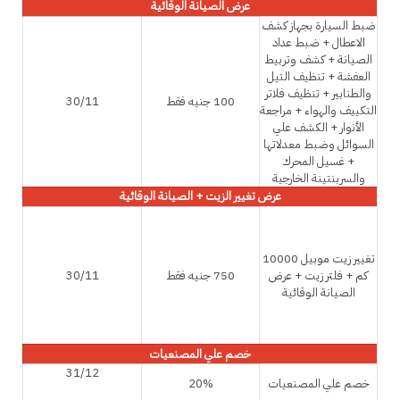
عرض الصيانة الوقائية
ضبط السيارة بجهاز كشف
الاعطال + ضبط عداد
الصيانة + كشف وتربيط
العفشة + تنظيف التيل
والطنابير + تنظيف فلاتر
100 جنيه فقط
30/11
التكييف والهواء + مراجعة
الأنوار + الكشف علي
السوائل وضبط معدلاتها
+ غسيل المحرك
والسربنتينة الخارجية
عرض تغيير الزيت + الصيانة الوقائية
تغيير زيت موبيل 10000
كم + فلتر زيت + عرض
750 جنيه فقط
30/11
الصيانة الوقائية
خصم علي المصنعيات
31/12
خصم علي المصنعيات
20%