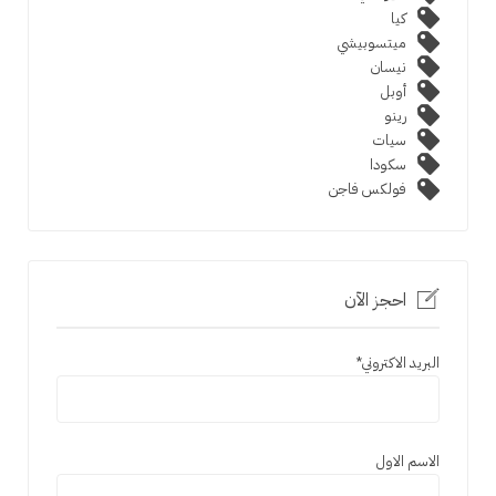
كيا
ميتسوبيشي
نيسان
أوبل
رينو
سيات
سكودا
فولكس فاجن
احجز الآن
البريد الاكتروني
*
الاسم الاول