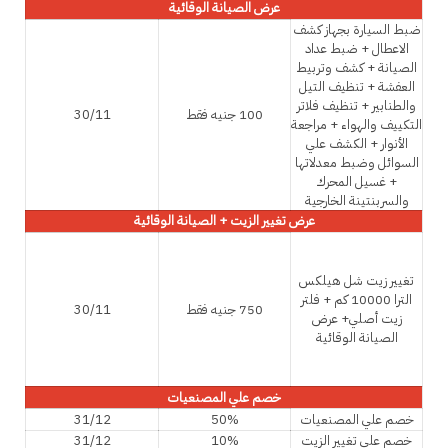
عرض الصيانة الوقائية
ضبط السيارة بجهاز كشف
الاعطال + ضبط عداد
الصيانة + كشف وتربيط
العفشة + تنظيف التيل
والطنابير + تنظيف فلاتر
100 جنيه فقط
30/11
التكييف والهواء + مراجعة
الأنوار + الكشف علي
السوائل وضبط معدلاتها
+ غسيل المحرك
والسربنتينة الخارجية
عرض تغيير الزيت + الصيانة الوقائية
تغيير زيت شل هيلكس
الترا 10000 كم + فلتر
750 جنيه فقط
30/11
زيت أصلي+ عرض
الصيانة الوقائية
خصم علي المصنعيات
خصم علي المصنعيات
50%
31/12
خصم علي تغيير الزيت
10%
31/12