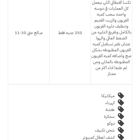
تكسا الايطالي اللي بيعمل
كل العمليات في دوسه
واحده سحب كميه
الفريون والزيت القديم
وتنظيف دايره الفريون
بالكامل وتفريغ الدايره من
250 جنيه فقط
صالح حتي 30-11
الضغط العالي والهوا
عشان نقدر تستقبل كميه
الفريون المظبوطه بشكل
صح واضافه كميه الفريون
المظبوطه بالمللي ومن
ثم طبعا اداء اكتر من
ممتاز
ميكانيكا
كهرباء
عفشة
سمكرة
دوكو
شحن تكييف
كشف اعطال كمبيوتر