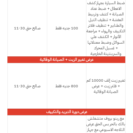
ضبط السيارة بجهاز كشف
الاعطال + ضبط عداد
الصيانة + كشف وتربيط
العفشة + تنظيف التيل
والطنابير + تنظيف فلاتر
100 جنيه فقط
صالح حتي 30-11
التكييف والهواء + مراجعة
الأنوار + الكشف علي
السوائل وضبط معدلاتها
+ غسيل المحرك
والسربنتينة الخارجية
عرض تغيير الزيت + الصيانة الوقائية
تغيير زيت إلف 10000 كم
+ فلتر زيت + عرض
800 جنيه فقط
صالح حتي 30-11
الصيانة الوقائية
عرض دورة التبريد والتكييف
مع رينو بروف متشغلش
بالك بالحر بس الحق عرض
الثلاجه الاسبوعي مع جهاز