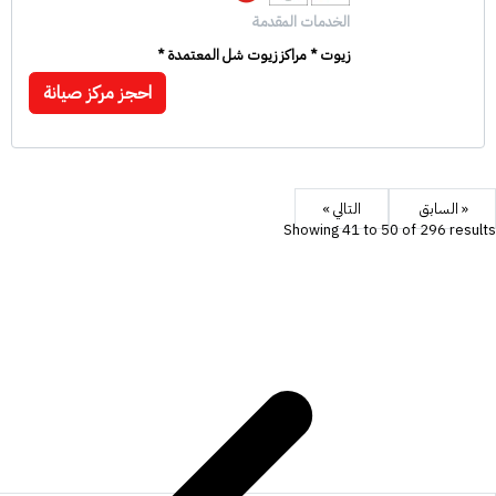
الخدمات المقدمة
زيوت * مراكز زيوت شل المعتمدة *
احجز مركز صيانة
« السابق
التالي »
Showing
41
to
50
of
296
results