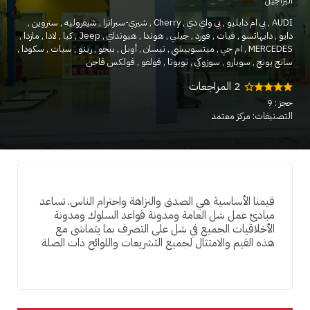
البراجيل
AUDI
بي ام دابليو
بي واي دي
Cherry
شيري-سبرانزا
شيفروليه
ستروين
دايو
دايهاتسو
فيات
فورد
جيلي
هوندا
هيونداي
Jeep
كيا
لادا
مازدا
MERCEDES
ام جي
ميتسوبيشي
نيسان
أوبل
بيجو
رينو
سيات
سكودا
سانج يونج
سوبارو
سوزوكي
تويوتا
فولفو
فولكس فاجن
2 المراجعات
حجز : 9
التصنيفات: مركز معتمد
قيمنا الأساسية هي الصدق والنزاهة واحترام الناس. تساعد
مبادئ عمل شل العامة ومدونة قواعد السلوك ومدونة
الأخلاقيات الجميع في شل على التصرف بما يتماشى مع
هذه القيم والامتثال لجميع التشريعات واللوائح ذات الصلة