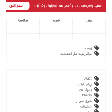
عرض
خصم
صلاحية
زيوت
مراكز زيوت شل المعتمدة
AUDI
بي ام دابليو
بي واي دي
Cherry
شيري-سبرانزا
شيفروليه
ستروين