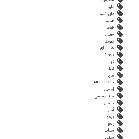
دايو
دايهاتسو
فيات
فورد
جيلي
هوندا
هيونداي
Jeep
كيا
لادا
مازدا
MERCEDES
ام جي
ميتسوبيشي
نيسان
أوبل
بيجو
رينو
سيات
سكودا